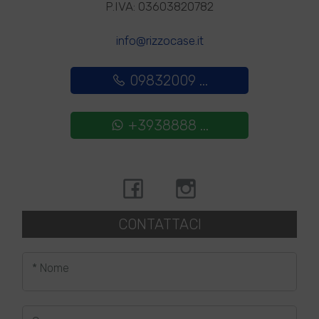
P.IVA: 03603820782
info@rizzocase.it
09832009 ...
+3938888 ...
CONTATTACI
* Nome