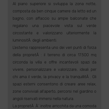
Al piano superiore si sviluppa la zona notte,
composta da ben cinque camere da letto ed un
bagno, con affaccio su ampie balconate che
regalano una piacevole vista sul verde
circostante e valorizzano ulteriormente la
luminositÃ degli ambienti.
L'esterno rappresenta uno dei veri punti di forza
della proprietÃ : il terreno di circa 17.500 mq
circonda la villa e offre incantevoli spazi da
vivere, personalizzare e valorizzare, ideali per
chi ama il verde, la privacy e la tranquillitÃ . Gli
spazi esterni consentono di creare aree relax,
zone conviviali all'aperto, percorsi nel giardino o
angoli riservati immersi nella natura.
La proprietÃ Ã¨ inoltre arricchita da una comoda