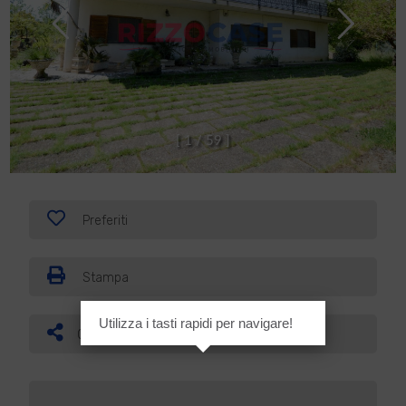
[
1
/
5
9
]
Preferiti
Stampa
Utilizza i tasti rapidi per navigare!
Condividi