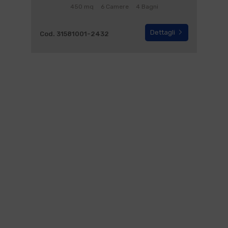
450 mq
6 Camere
4 Bagni
Dettagli
Cod. 31581001-2432