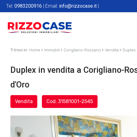
Tel:
0983200916
| Email:
info@rizzocase.it
|
›
›
›
›
Ti trovi in:
Home
Immobili
Corigliano-Rossano
Vendita
Duplex
Duplex in vendita a Corigliano-Ro
d'Oro
Vendita
Cod. 31581001-2545