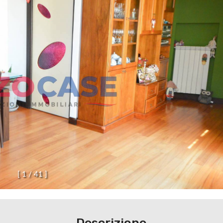
[
1
/
4
1
]
Descrizione