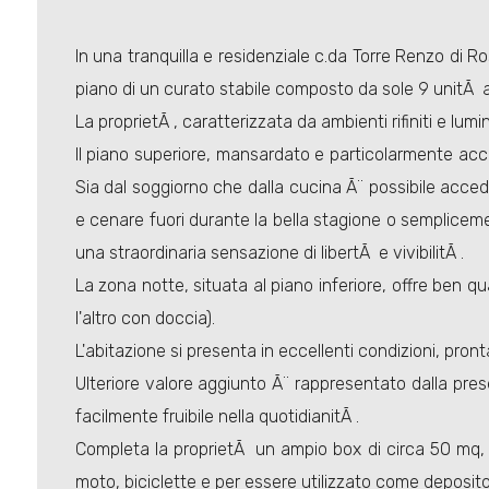
In una tranquilla e residenziale c.da Torre Renzo di R
piano di un curato stabile composto da sole 9 unitÃ a
La proprietÃ , caratterizzata da ambienti rifiniti e lum
Il piano superiore, mansardato e particolarmente acco
Sia dal soggiorno che dalla cucina Ã¨ possibile acced
e cenare fuori durante la bella stagione o semplicem
una straordinaria sensazione di libertÃ e vivibilitÃ .
La zona notte, situata al piano inferiore, offre ben 
l'altro con doccia).
L'abitazione si presenta in eccellenti condizioni, pront
Ulteriore valore aggiunto Ã¨ rappresentato dalla pre
facilmente fruibile nella quotidianitÃ .
Completa la proprietÃ un ampio box di circa 50 mq, d
moto, biciclette e per essere utilizzato come deposito