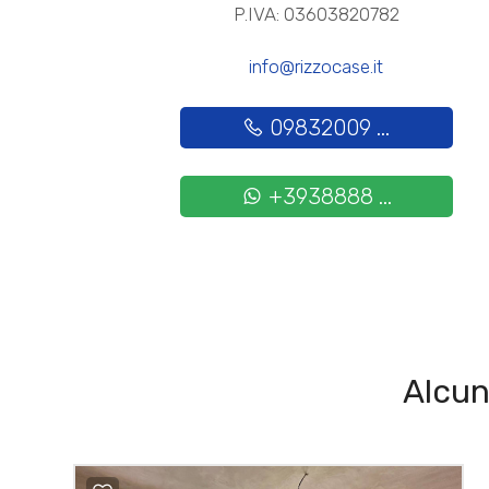
P.IVA: 03603820782
info@rizzocase.it
09832009 ...
+3938888 ...
Alcun