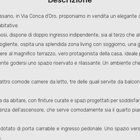
ossano, in Via Conca d'Oro, proponiamo in vendita un elegante du
bitative.
inosi, dispone di doppio ingresso indipendente, sia al terzo che al
gliente, ospita una splendida zona living con soggiorno, una g
ere al magnifico terrazzo, vero protagonista della casa, ideale 
ente godersi uno spazio riservato e rilassante. Un ambiente ch
quattro comode camere da letto, tre delle quali servite da balco
a da abitare, con finiture curate e spazi progettati per soddisfar
senza dell'ascensore, che serve comodamente sia il quarto pian
otato di porta carrabile e ingresso pedonale. Uno spazio versat
.