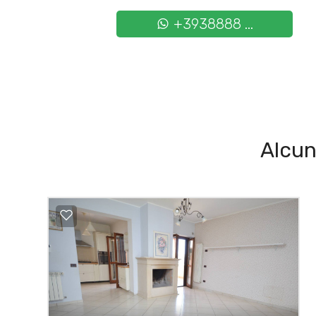
+3938888 ...
Alcun