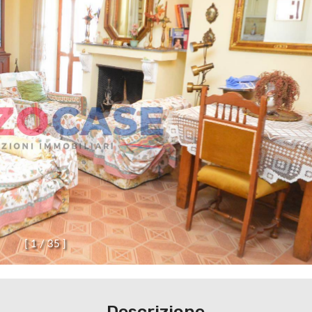
[
1
/
3
5
]
Descrizione