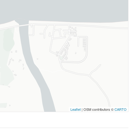
Leaflet
| OSM contributors ©
CARTO