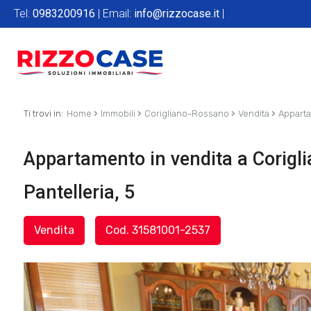
Tel:
0983200916
| Email:
info@rizzocase.it
|
›
›
›
›
Ti trovi in:
Home
Immobili
Corigliano-Rossano
Vendita
Appart
Appartamento in vendita a Corigl
Pantelleria, 5
Vendita
Cod. 31581001-2537