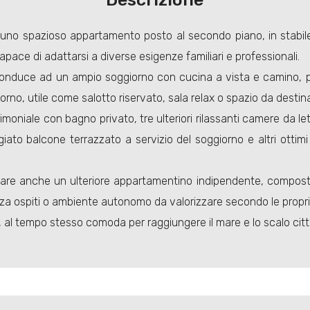
a uno spazioso appartamento posto al secondo piano, in stabil
apace di adattarsi a diverse esigenze familiari e professionali.
nduce ad un ampio soggiorno con cucina a vista e camino, per
no, utile come salotto riservato, sala relax o spazio da destinar
iale con bagno privato, tre ulteriori rilassanti camere da let
ggiato balcone terrazzato a servizio del soggiorno e altri ottimi
tare anche un ulteriore appartamentino indipendente, composto
anza ospiti o ambiente autonomo da valorizzare secondo le propr
ta, al tempo stesso comoda per raggiungere il mare e lo scalo cit