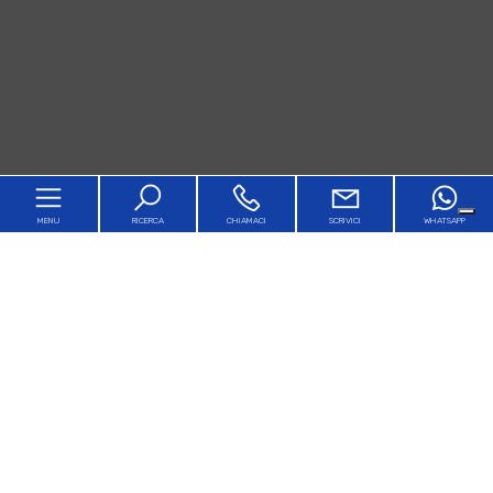
MENU
RICERCA
CHIAMACI
SCRIVICI
WHATSAPP
Home
Chi siamo
In vendita