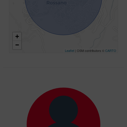
+
−
Leaflet
| OSM contributors ©
CARTO