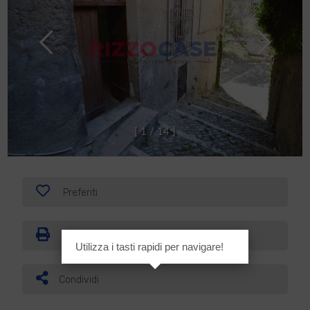
[
1
/
1
4
]
Preferiti
Stampa
Utilizza i tasti rapidi per navigare!
Condividi