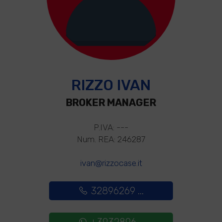
RIZZO IVAN
BROKER MANAGER
P.IVA: ---
Num. REA: 246287
ivan@rizzocase.it
32896269 ...