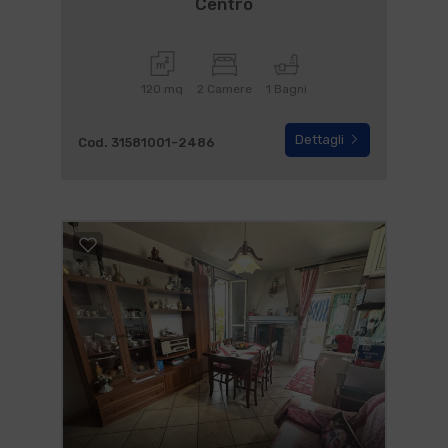
Centro
120 mq
2 Camere
1 Bagni
Dettagli
Cod. 31581001-2486