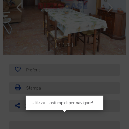
[
1
/
2
0
]
Preferiti
Stampa
Utilizza i tasti rapidi per navigare!
Condividi