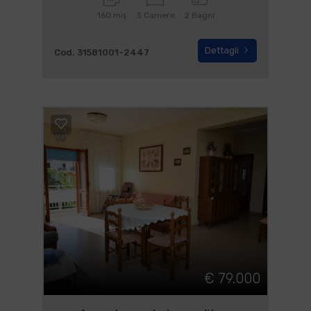
160 mq
3 Camere
2 Bagni
Dettagli
Cod. 31581001-2447
€ 79.000