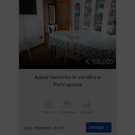
€ 105.000
Appartamento in vendita a
Pietrapaola
165 mq
3 Camere
2 Bagni
Dettagli
Cod. 31581001-2475