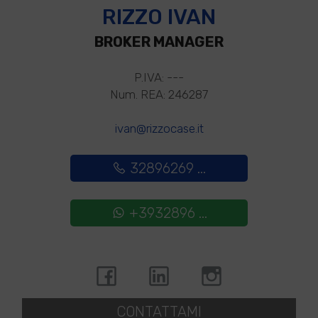
RIZZO IVAN
BROKER MANAGER
P.IVA: ---
Num. REA: 246287
ivan@rizzocase.it
32896269 ...
+3932896 ...
CONTATTAMI