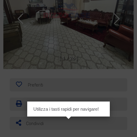
[
1
/
2
6
]
Preferiti
Stampa
Utilizza i tasti rapidi per navigare!
Condividi