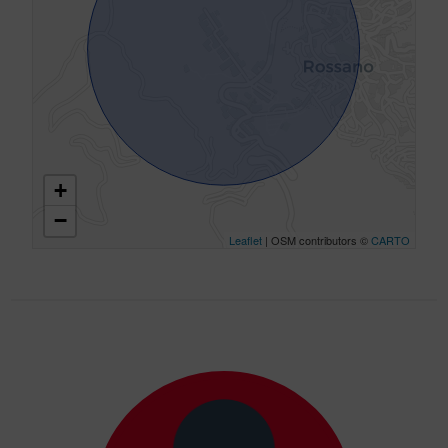
+
−
Leaflet
| OSM contributors ©
CARTO