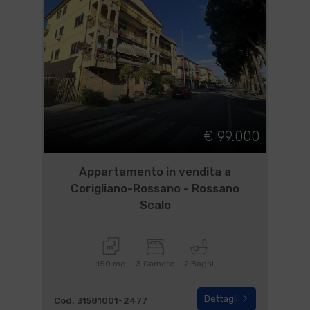
€ 99.000
Appartamento in vendita a
Corigliano-Rossano - Rossano
Scalo
150 mq
3 Camere
2 Bagni
Dettagli
Cod. 31581001-2477