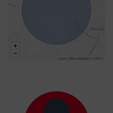
+
−
Leaflet
| OSM contributors ©
CARTO