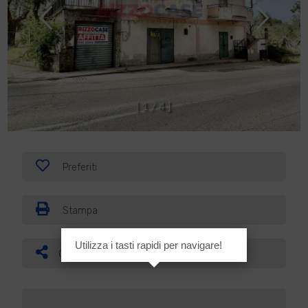
[
1
/
4
]
Preferiti
Stampa
Utilizza i tasti rapidi per navigare!
Condividi