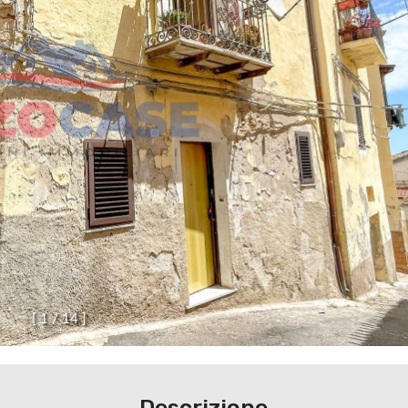
[
1
/
1
4
]
Descrizione