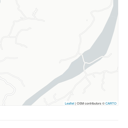
Leaflet
| OSM contributors ©
CARTO