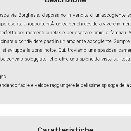
oresca via Borghesia, disponiamo in vendita di un'accogliente 
rappresenta un'opportunitÃ unica per chi desidera vivere immerso 
 perfetto per momenti di relax e per ospitare amici e familiar
cucinare e condividere pasti in un ambiente accogliente. Sempre 
si sviluppa la zona notte. Qui, troviamo una spaziosa camera
 balconcino soleggiato, che offre una splendida vista sui tett
gno.
 rendendo facile e veloce raggiungere le bellissime spiagge della 
Caratteristiche