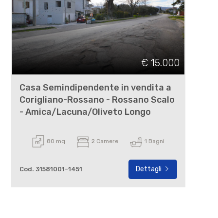
€ 15.000
Casa Semindipendente in vendita a
Corigliano-Rossano - Rossano Scalo
- Amica/Lacuna/Oliveto Longo
80 mq
2 Camere
1 Bagni
Dettagli
Cod. 31581001-1451