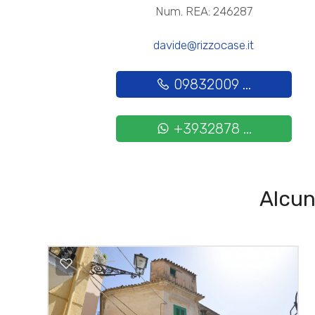
Num. REA: 246287
davide@rizzocase.it
09832009 ...
+3932878 ...
Alcun