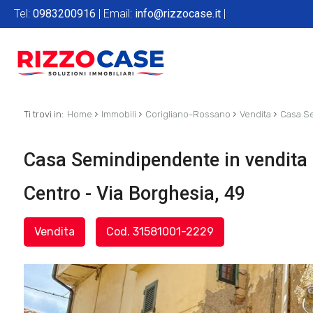
Tel:
0983200916
| Email:
info@rizzocase.it
|
›
›
›
›
Ti trovi in:
Home
Immobili
Corigliano-Rossano
Vendita
Casa S
Casa Semindipendente in vendita
Centro - Via Borghesia, 49
Vendita
Cod. 31581001-2229