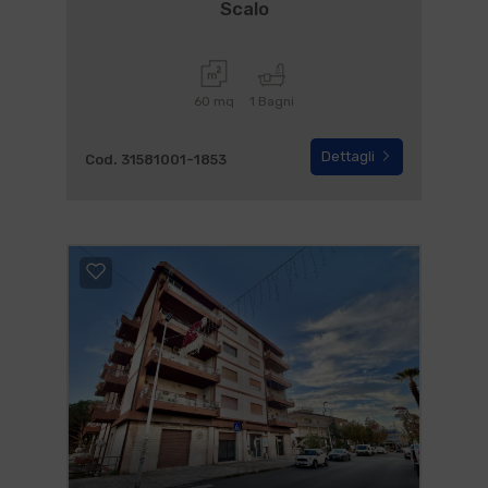
Scalo
60 mq
1 Bagni
Dettagli
Cod. 31581001-1853