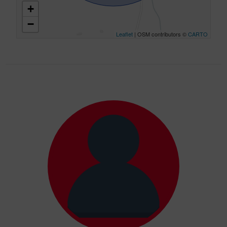
+
−
Leaflet
| OSM contributors ©
CARTO