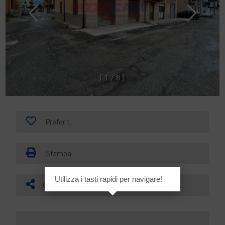
[
1
/
8
]
Preferiti
Stampa
Utilizza i tasti rapidi per navigare!
Condividi