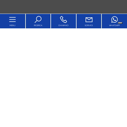
MENU
RICERCA
CHIAMACI
SCRIVICI
WHATSAPP
Home
Chi siamo
In vendita
In affitto
Servizi