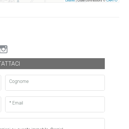
Leaflet
| OSM contributors ©
CARTO
ATTACI
Cognome
* Email