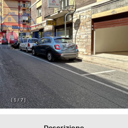
[
1
/
7
]
Descrizione