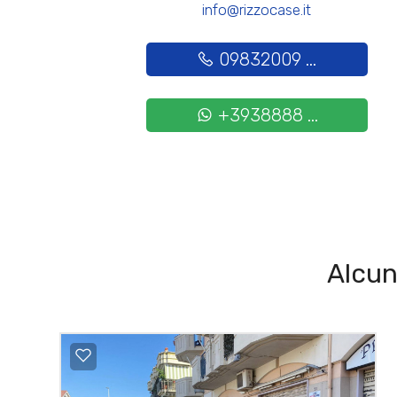
info@rizzocase.it
09832009 ...
+3938888 ...
Alcun