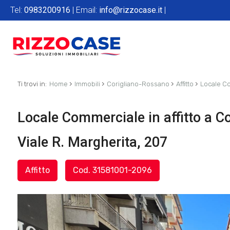
Tel:
0983200916
| Email:
info@rizzocase.it
|
›
›
›
›
Ti trovi in:
Home
Immobili
Corigliano-Rossano
Affitto
Locale C
Locale Commerciale in affitto a C
Viale R. Margherita, 207
Affitto
Cod. 31581001-2096