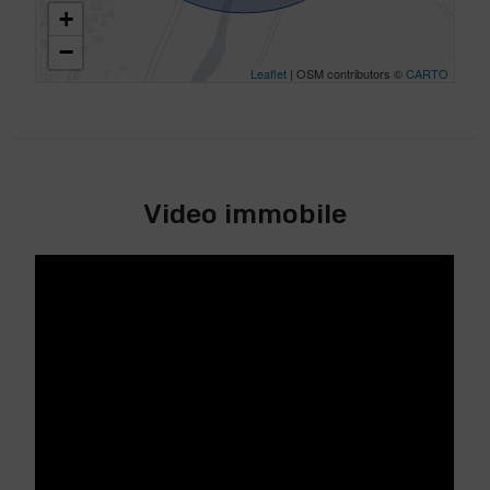
+
−
Leaflet
| OSM contributors ©
CARTO
Video immobile