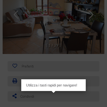
[
1
/
2
9
]
Preferiti
Stampa
Utilizza i tasti rapidi per navigare!
Condividi